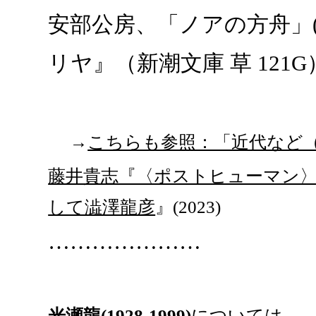
安部公房、「ノアの方舟」(
リヤ』（新潮文庫 草 121G
→
こちらも参照：「近代など（
藤井貴志『〈ポストヒューマン〉
して澁澤龍彦
』(2023)
…………………
光瀬龍(1928-1999)
については、