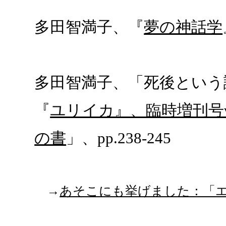
多田智満子、『
夢の神話学
多田智満子、「死後という
『
ユリイカ』、臨時増刊号vol
の書
」、pp.238-245
→
あそこにも挙げました：「