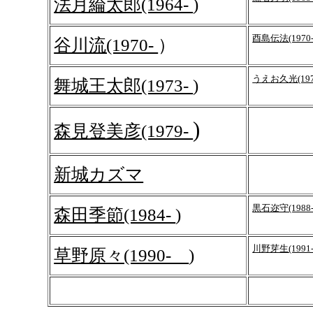
法月綸太郎(1964-
)
酉島伝法(1970
谷川流(1970-
）
うえお久光(197
舞城王太郎(1973-
)
)
森見登美彦(1979-
新城カズマ
黒石迩守(198
森田季節(1984-
)
川野芽生(199
草野原々(1990-
)