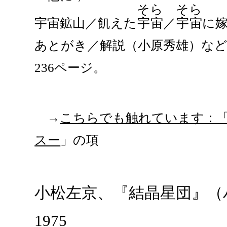
そら
そら
宇宙鉱山／飢えた
宇宙
／
宇宙
に嫁
あとがき／解説（小原秀雄）な
236ページ。
→
こちらでも触れています：「
スー
」の項
小松左京、『結晶星団』（ハ
1975