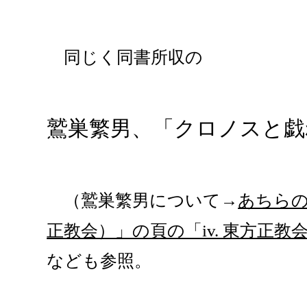
同じく同書所収の
鷲巣繁男、「クロノスと戯れ」、
（鷲巣繁男について→
あちら
正教会）」の頁の「iv. 東方正教
なども参照。