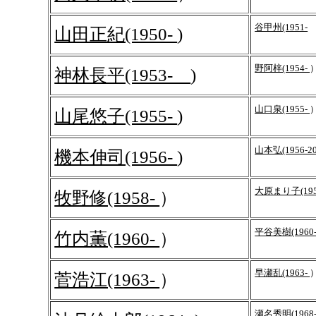
谷甲州(1951-
山田正紀(1950-
)
野阿梓(1954-
神林長平(1953-
)
山口泉(1955-
山尾悠子(1955-
)
山本弘(1956-2
機本伸司(1956-
)
大原まり子(195
牧野修(1958-
）
平谷美樹(1960
竹内薫(1960-
）
早瀬乱(1963-
菅浩江(1963-
）
瀬名秀明(1968