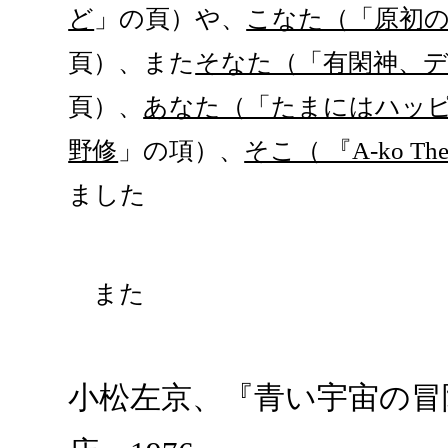
ど
」の頁）や、
こなた（「原初
頁）、また
そなた（「有閑神、
頁）、
あなた（「たまにはハッ
野修
」の項）、
そこ（ 『A-ko T
ました
また
小松左京、『青い宇宙の冒険』