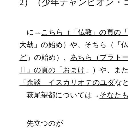
2）（少年チャンピオン・コミ
に→
こちら（「仏教」の頁の「
大劫
」の始め）や、
そちら（「仏
ど
」の始め）、
あちら（プラト
Ⅱ」の頁の「おまけ
」）や、ま
「余談 イスカリオテのユダ
な
萩尾望都については→
そなた
先立つのが