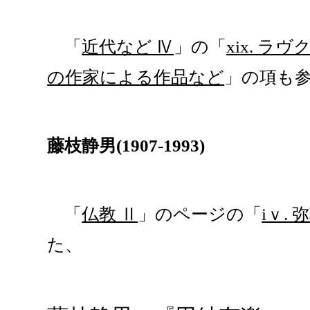
「
近代など Ⅳ
」の「
xix. 
の作家による作品など
」の項も
藤枝静男(1907-1993)
「
仏教 Ⅱ
」のページの「
iｖ.
た、