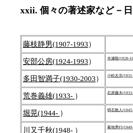
xxii. 個々の著述家など－
藤枝静男(1907-1993
）
光瀬龍(1928-1
安部公房(1924-1993
）
小松左京(1931-
多田智満子(1930-2003
）
石原藤夫(1933
荒巻義雄(1933-
）
明石散人(1945
堀晃(1944-
）
菊地秀行(1949
川又千秋(1948-
）