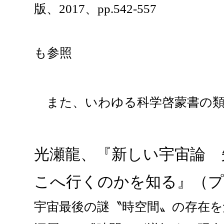
版、2017、pp.542-557
も参照
また、いわゆる科学啓蒙書の類
光瀬龍、『新しい宇宙論 
こへ行くのかを知る』（プ
宇宙最後の謎〝時空間〟の存在