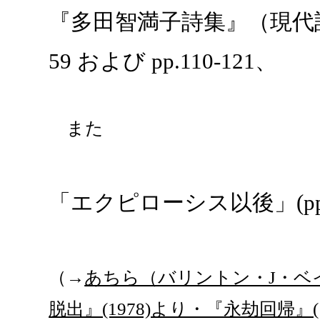
『多田智満子詩集』（現代詩文庫
59 および pp.110-121、
また
「エクピローシス以後」(pp.7
（→
あちら（バリントン・J・ベイ
脱出』(1978)より・『永劫回帰』(