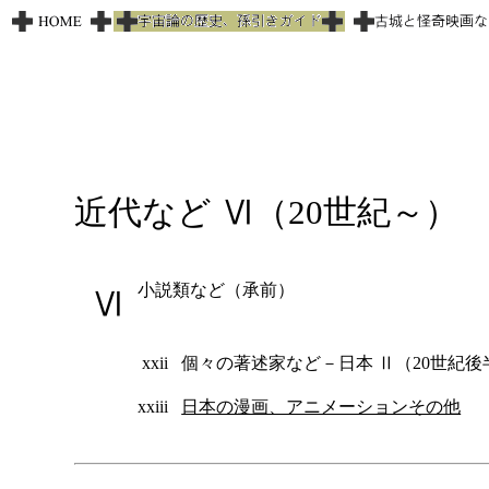
近代など Ⅵ（20世紀～）
小説類など（承前）
Ⅵ
xxii
個々の著述家など－日本 Ⅱ（20世紀後
xxiii
日本の漫画、アニメーションその他