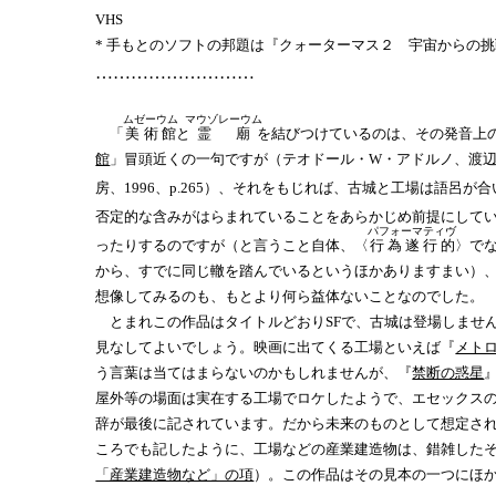
VHS
* 手もとのソフトの邦題は『クォーターマス２ 宇宙からの
………………………
ムゼーウム
マウゾレーウム
「
美術館
と
霊廟
を結びつけているのは、その発音上
館
」冒頭近くの一句ですが（テオドール・W・アドルノ、渡辺祐
房、1996、p.265）、それをもじれば、古城と工場は語
否定的な含みがはらまれていることをあらかじめ前提にして
パフォーマティヴ
ったりするのですが（と言うこと自体、〈
行為遂行的
〉で
から、すでに同じ轍を踏んでいるというほかありますまい）
想像してみるのも、もとより何ら益体ないことなのでした。
とまれこの作品はタイトルどおりSFで、古城は登場しませ
見なしてよいでしょう。映画に出てくる工場といえば『
メト
う言葉は当てはまらないのかもしれませんが、『
禁断の惑星
屋外等の場面は実在する工場でロケしたようで、エセックスのシェル・ヘイヴン精製所での撮影について、"
辞が最後に記されています。だから未来のものとして想定さ
ころでも記したように、工場などの産業建造物は、錯雑した
「産業建造物など」の項
）。この作品はその見本の一つにほ