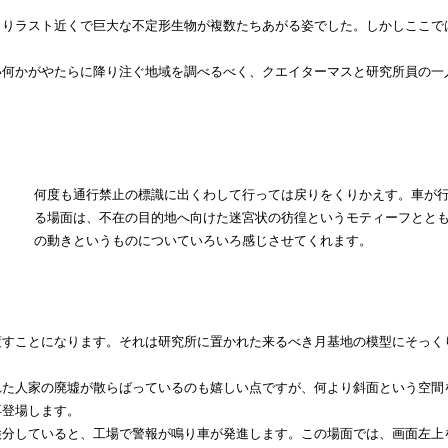
りラスト近くで巨大な不定形生物が複数たちあがる姿でした。しかしここで
何かがやたらに降り注ぐ地域を調べるべく、クエイターマスと研究所員の一
何度も通行禁止の標識に出くわして行っては戻りをくりかえす。車が
る場面は、不在の目的地へ向けた迷宮状の彷徨というモティーフとと
の動きというものについていろいろ感じさせてくれます。
渡すことになります。それは研究所に置かれた来るべき月基地の模型にそっく
た人家の廃墟が散らばっているのも嬉しい点ですが、何より斜面という空間
再登場します。
分していると、工場で警報が鳴り車が発進します。この場面では、画面左上