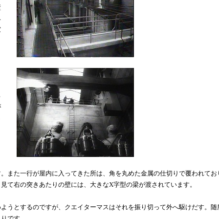
壁
み
窓
る
が
っ
。また一行が屋内に入ってきた所は、角を丸めた金属の仕切りで覆われてお
ら見て右の突きあたりの壁には、大きなX字型の梁が渡されています。
ようとするのですが、クエイターマスはそれを振り切って外へ駆けだす。随
まりです。