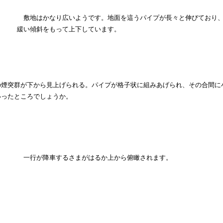
敷地はかなり広いようです。地面を這うパイプが長々と伸びており、
緩い傾斜をもって上下しています。
の煙突群が下から見上げられる。パイプが格子状に組みあげられ、その合間に
いったところでしょうか。
一行が降車するさまがはるか上から俯瞰されます。