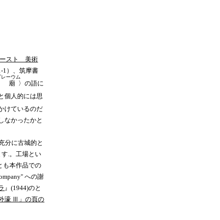
ースト 美術
-1）、筑摩書
ゾレーウム
霊廟
〉の語に
と個人的には思
かけているのだ
しなかったかと
充分に古城的と
ます.。工場とい
とも本作品での
ラ
』(1944)のと
外濠 Ⅲ」の頁の