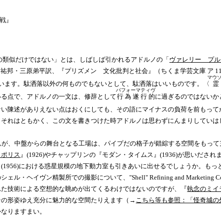
挑戦』
の類似だけではない」とは、しばしば引かれるアドルノの「
ヴァレリー プル
邦・三原弟平訳、『プリズメン 文化批判と社会』（ちくま学芸文庫 ア 11
マウ
呂が合います。駄洒落以外の何ものでもないとして、駄洒落はいいものです。〈
パフォーマティヴ
いる点で、アドルノの一文は、修辞として
行為遂行的
に過ぎるのではないか
ない陳述がありえない点はおくにしても、その語にマイナスの負荷を前もって
、それはともかく、この文を書きつけた時アドルノは思わずにんまりしていは
んが、中盤からの舞台となる工場は、パイプだの格子が錯綜する空間をもって
ロポリス
』(1926)やチャップリンの『モダン・タイムス』(1936)が思いだされ
』(1956)における惑星規模の地下動力室も引きあいに出せるでしょうか。もっ
Shell" Refining and Marketing Company" への謝
れた技術による空想的な眺めが出てくるわけではないのですが、『
執念のミイ
その形姿ゆえ充分に魅力的な空間たりえます（→
こちら等も参照：「怪奇城の
かなりますまい。