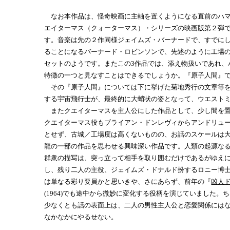
なお本作品は、怪奇映画に主軸を置くようになる直前のハマー・
エイターマス（クォーターマス）・シリーズの映画版第２弾です
す。音楽は先の２作同様ジェイムズ・バーナードで、すでに
ることになるバーナード・ロビンソンで、先述のように工場
セットのようです。またこの3作品では、添え物扱いであれ、
特徴の一つと見なすことはできるでしょうか。『原子人間』
その『原子人間』については下に挙げた菊地秀行の文章等を
する宇宙飛行士が、最終的に大蛸状の姿となって、ウエスト
またクエイターマスを主人公にした作品として、少し間を置い
クエイターマス役もブライアン・ドンレヴィからアンドリュ
とせず、古城／工場度は高くないものの、お話のスケールは
龍の一部の作品を思わせる興味深い作品です。人類の起源な
群衆の描写は、突っ立って相手を取り囲むだけであるがゆえに
し、残り二人の主役、ジェイムズ・ドナルド扮するロニー博
は単なる彩り要員かと思いきや、さにあらず、前年の『
凶人
(1964)でも途中から微妙に変化する役柄を演じていました
少なくとも話の表面上は、二人の男性主人公と恋愛関係には
なかなかにやるせない。