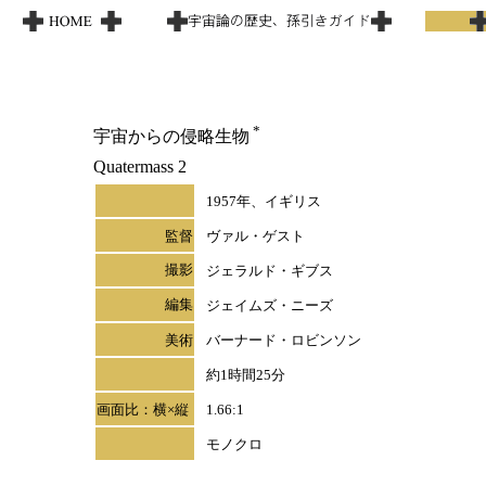
*
宇宙からの侵略生物
Quatermass 2
1957年、イギリス
監督
ヴァル・ゲスト
撮影
ジェラルド・ギブス
編集
ジェイムズ・ニーズ
美術
バーナード・ロビンソン
約1時間25分
画面比：横×縦
1.66:1
モノクロ