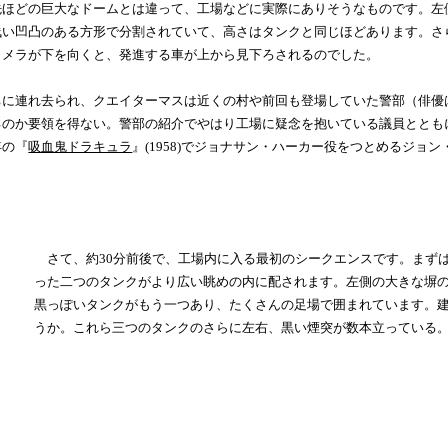
先ほどの巨大なドームとは違って、工場などに実際にありそうなものです。左
浅い凹凸のある方形で分割されていて、高さはタンクと同じほどあります。さ
カメラが下を向くと、発進する車が上から見下ろされるのでした。
に連れ去られ、クエイターマスは近くの村や前回も登場していた警部（俳優
るのか要領を得ない。警部の紹介でやはり工場に疑念を抱いている議員ととも
年の『
吸血鬼ドラキュラ
』(1958)でジョナサン・ハーカー役をつとめるジョ
さて、約30分前後で、工場内に入る最初のシークエンスです。まず
った二つのタンクがより広い眺めの内に配されます。左側の大きな塀
黒っぽいタンクがもう一つあり、たくさんの足場で囲まれています。
うか。これら三つのタンクのさらに左右、黒い煙突が数本立っている