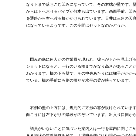
なり下まで落ちこむ凹みになっていて、その右端が壁です。
からは下へおりるパイプが何本も出ています。画面手前、凹
を通路から右へ渡る橋がかけられています。天井は三角の天
になっているようです。この空間はセットなのかどうか。
凹みの底に何人かの作業員が現われ、彼らが下から見上げ
ショットになると、一行のいる橋までかなり高さがあること
わかります。橋の下も壁で、その中央あたりには梯子がかか
ている。橋の手前にも別の橋だか水平の梁が映っています。
右側の壁の上方には、規則的に方形の窓が設けられています
向こうには左下がりの階段がのぞいています。出入り口側か
議員がいないことに気づいた案内人は一行を屋内に閉じこめ
ある塔状の建造物群を経て、工場映画的には山場の一つの始