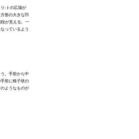
リ-トの広場が
は方形の大きな凹
階段が見える。一
になっているよう
う。手前から中
の手前に格子状の
塔のようなものが