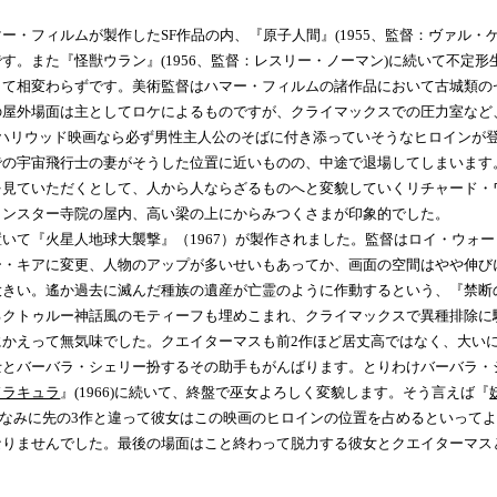
フィルムが製作したSF作品の内、『原子人間』(1955、監督：ヴァル・ゲ
。また『怪獣ウラン』(1956、監督：レスリー・ノーマン)に続いて不定形
して相変わらずです。美術監督はハマー・フィルムの諸作品において古城類の
の屋外場面は主としてロケによるものですが、クライマックスでの圧力室など
ハリウッド映画なら必ず男性主人公のそばに付き添っていそうなヒロインが
での宇宙飛行士の妻がそうした位置に近いものの、中途で退場してしまいます
見ていただくとして、人から人ならざるものへと変貌していくリチャード・
ミンスター寺院の屋内、高い梁の上にからみつくさまが印象的でした。
て『火星人地球大襲撃』（1967）が製作されました。監督はロイ・ウォー
ー・キアに変更、人物のアップが多いせいもあってか、画面の空間はやや伸び
大きい。遙か過去に滅んだ種族の遺産が亡霊のように作動するという、『禁断
るクトゥルー神話風のモティーフも埋めこまれ、クライマックスで異種排除に
かえって無気味でした。クエイターマスも前2作ほど居丈高ではなく、大い
士とバーバラ・シェリー扮するその助手もがんばります。とりわけバーバラ・
ドラキュラ
』(1966)に続いて、終盤で巫女よろしく変貌します。そう言えば『
。ちなみに先の3作と違って彼女はこの映画のヒロインの位置を占めるといって
なりませんでした。最後の場面はこと終わって脱力する彼女とクエイターマス