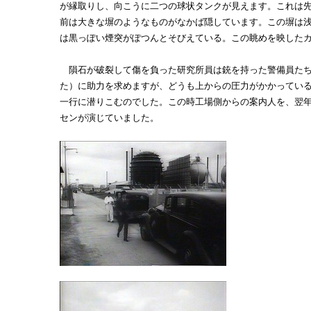
が縁取りし、向こうに二つの球状タンクが見えます。これは
前は大きな塀のようなものがなかば隠しています。この塀は
は黒っぽい煙突がぽつんとそびえている。この眺めを映した
隕石が破裂して傷を負った研究所員は銃を持った警備員たち
た）に助力を求めますが、どうも上からの圧力がかかってい
一行に潜りこむのでした。この時工場側からの案内人を、翌
センが演じていました。