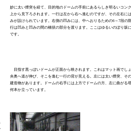
妙に太い煙突を経て、目的地のドームの手前にあるらしき明るいコンク
上から見下ろされます。一行は左から右へ進むのですが、その左右に
みが設けられています。右側の凹みには、中へおりるための6～7段の
行は凹みと凹みの間の橋状の部分を渡ります。ここはゆるいのぼり坂
です。
目指す黒っぽいドームが正面から映されます。これはマット画でしょ
央奥へ道が伸び、そこを進む一行の背が見える。左には太い煙突、そ
建造物があります。ドームの右手には上方でドームの方、左に曲がる
何本か立っています。
奥
か