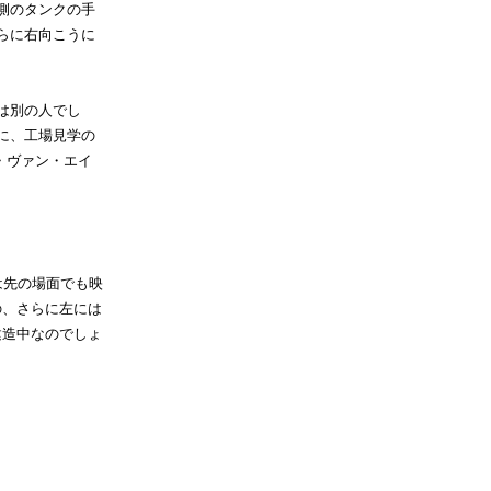
側のタンクの手
らに右向こうに
は別の人でし
に、工場見学の
ン・ヴァン・エイ
は先の場面でも映
の、さらに左には
建造中なのでしょ
。