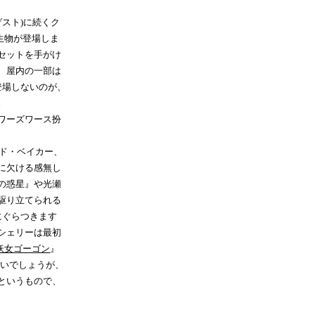
スト)に続くク
生物が登場しま
セットを手がけ
、屋内の一部は
登場しないのが、
。
ワーズワース扮
ド・ベイカー、
に欠ける感無し
の惑星』や光瀬
駆り立てられる
にぐらつきます
シェリーは最初
妖女ゴーゴン
』
よいでしょうが、
というもので、