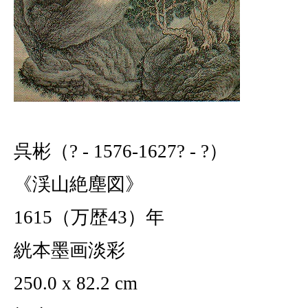
呉彬（? - 1576-1627? - ?）
《渓山絶塵図》
1615（万歴43）年
絖本墨画淡彩
250.0 x 82.2 cm