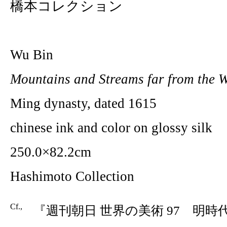
橋本コレクション
Wu Bin
Mountains and Streams far from the 
Ming dynasty, dated 1615
chinese ink and color on glossy silk
250.0×82.2cm
Hashimoto Collection
Cf.,
『週刊朝日 世界の美術 97 明