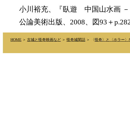
小川裕充、『臥遊 中国山水画 －
公論美術出版、2008、図93＋p.28
HOME
＞
古城と怪奇映画など
＞
怪奇城閑話
＞ 〈
怪奇〉と〈ホラー〉